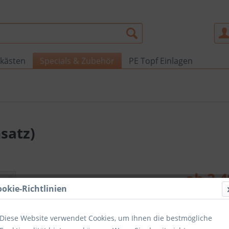
kästen
Specials & Zubehör
PE Topf Einlagen
satz)
ab 2,4
ookie-Richtlinien
inkl. MwSt.
zzg
Durchmesse
Diese Website verwendet Cookies, um Ihnen die bestmögliche