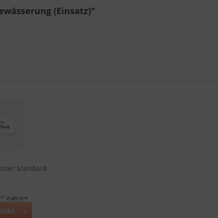
ewässerung (Einsatz)"
etzer Standard
 *
2,49 € *
dukt