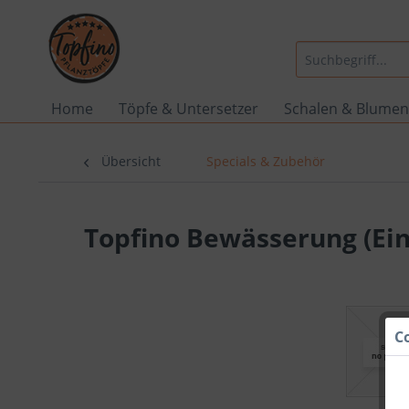
Home
Töpfe & Untersetzer
Schalen & Blumen
Übersicht
Specials & Zubehör
Topfino Bewässerung (Ein
C