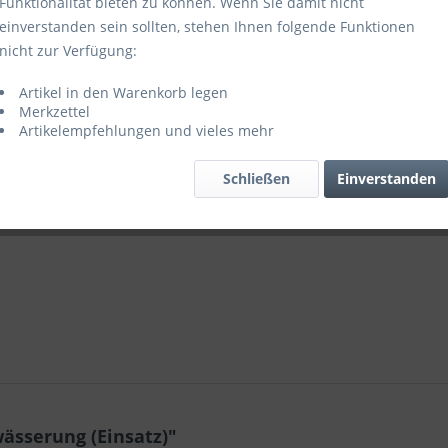
Funktionalität bieten zu können. Wenn Sie damit nicht
einverstanden sein sollten, stehen Ihnen folgende Funktionen
nicht zur Verfügung:
Artikel in den Warenkorb legen
Merkzettel
Merken
Artikelempfehlungen und vieles mehr
Artikel-Nr.:
Schließen
Einverstanden
ässerung (Einsatz)"