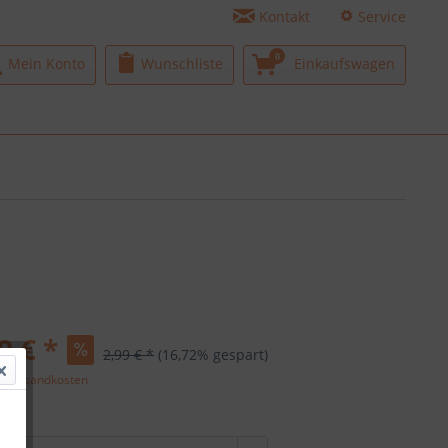
Kontakt
Service
0
Mein Konto
Wunschliste
Einkaufswagen
9 € *
2,99 € *
(16,72% gespart)
l. Versandkosten
r: