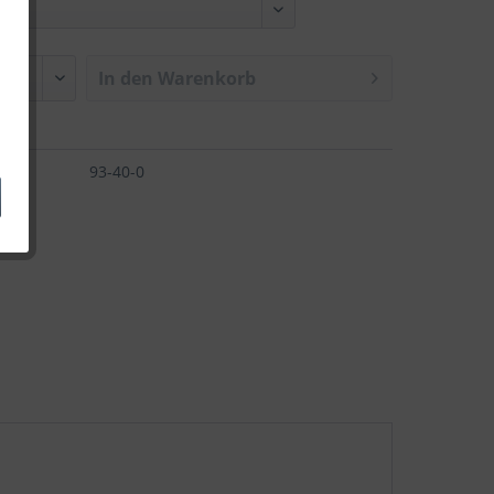
In den
Warenkorb
93-40-0