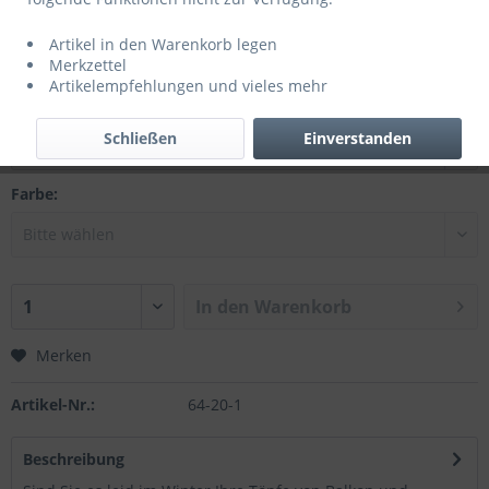
ab 1,29 € *
1,99 € *
(35,18% gespart)
Artikel in den Warenkorb legen
inkl. MwSt.
zzgl. Versandkosten
Merkzettel
Artikelempfehlungen und vieles mehr
Durchmesser:
Schließen
Einverstanden
Farbe:
In den
Warenkorb
Merken
Artikel-Nr.:
64-20-1
Beschreibung