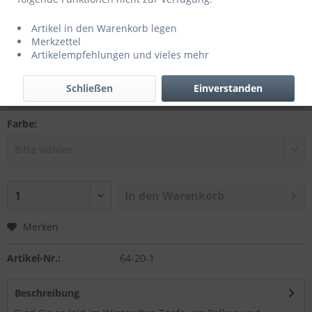
ab 1,29 € *
1,99 € *
(35,18% gespart)
Artikel in den Warenkorb legen
inkl. MwSt.
zzgl. Versandkosten
Merkzettel
Artikelempfehlungen und vieles mehr
Durchmesser:
Schließen
Einverstanden
Farbe:
In den
Warenkorb
Merken
Artikel-Nr.:
64-20-1
Beschreibung